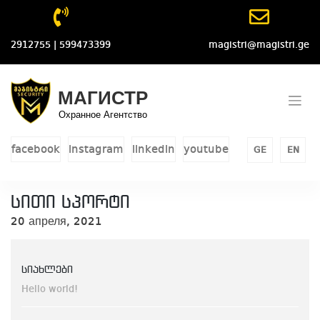
Skip
to
content
2912755 | 599473399
magistri@magistri.ge
МАГИСТР
Охранное Агентство
facebook
instagram
linkedin
youtube
GE
EN
სითი სპორტი
20 апреля, 2021
სიახლები
Hello world!