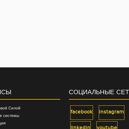
ИСЫ
СОЦИАЛЬНЫЕ СЕ
вой Силой
facebook
instagram
е системы
ция
linkedin
youtube