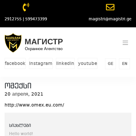
Skip
to
content
2912755 | 599473399
magistri@magistri.ge
МАГИСТР
Охранное Агентство
facebook
instagram
linkedin
youtube
GE
EN
ომექსი
20 апреля, 2021
http://www.omex.eu.com/
სიახლები
Hello world!