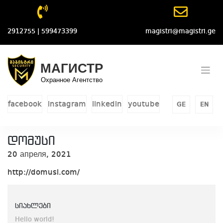
Skip
to
content
2912755 | 599473399
magistri@magistri.ge
МАГИСТР
Охранное Агентство
facebook
instagram
linkedin
youtube
GE
EN
დომუსი
20 апреля, 2021
http://domusi.com/
სიახლები
Hello world!