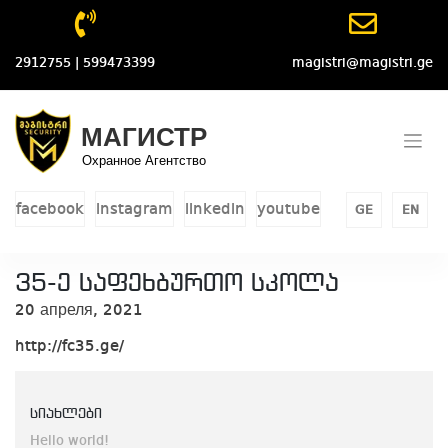
Skip
to
content
2912755 | 599473399
magistri@magistri.ge
МАГИСТР
Охранное Агентство
facebook
instagram
linkedin
youtube
GE
EN
35-ე საფეხბურთო სკოლა
20 апреля, 2021
http://fc35.ge/
სიახლები
Hello world!